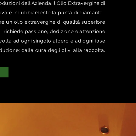
t place for you to tell a story and let your
oduzioni dell'Azienda, l'Olio Extravergine di
ttle more about you.
liva è indubbiamente la punta di diamante.
e un olio extravergine di qualità superiore
richiede passione, dedizione e attenzione
ivolta ad ogni singolo albero e ad ogni fase
duzione: dalla cura degli olivi alla raccolta.