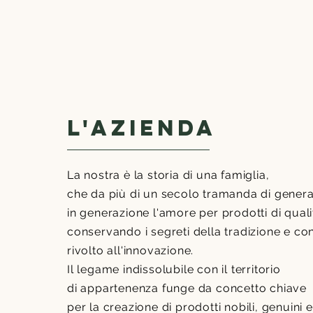
L'azienda
L'azienda
I'm a paragraph. Click here to add you
edit me. It’s easy. Just click “Edit Text”
La nostra è la storia di una famiglia,
me to add your own content and make 
che da più di un secolo tramanda di gener
font. I’m a great place for you to tell a st
in generazione l'amore per prodotti di quali
users know a little more about you.
conservando i segreti della tradizione e co
rivolto all'innovazione.
Join Our CSA
Il legame indissolubile con il territorio
di appartenenza funge da concetto chiave
per la creazione di prodotti nobili, genuini e