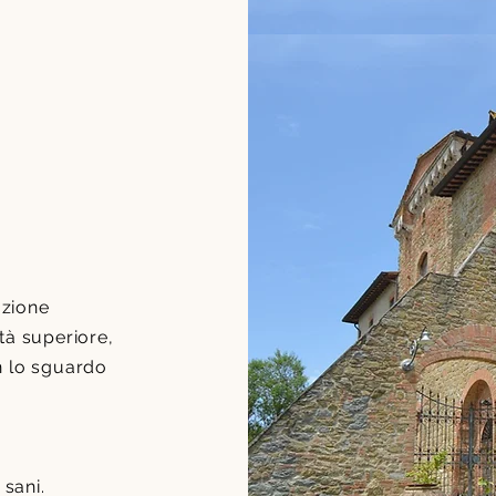
r own text and
 or double click
changes to the
azione
ory and let your
tà superiore,
n lo sguardo
 sani.