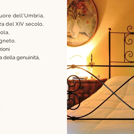
cuore dell'Umbria,
a del XIV secolo,
ola,
igneto.
zioni
a della genuinità,